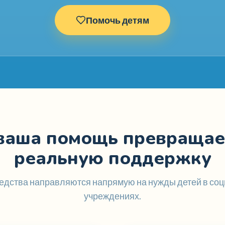
Помочь детям
ваша помощь превращае
реальную поддержку
едства направляются напрямую на нужды детей в со
учреждениях.