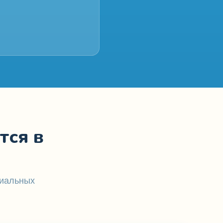
тся в
циальных